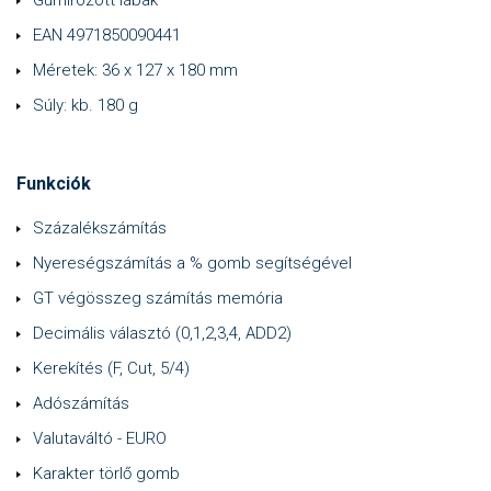
Gumírozott lábak
EAN 4971850090441
Méretek: 36 x 127 x 180 mm
Súly: kb. 180 g
Funkciók
Százalékszámítás
Nyereségszámítás a % gomb segítségével
GT végösszeg számítás memória
Decimális választó (0,1,2,3,4, ADD2)
Kerekítés (F, Cut, 5/4)
Adószámítás
Valutaváltó - EURO
Karakter törlő gomb