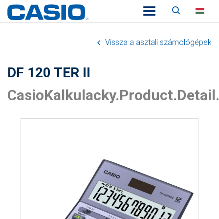
Keresés
HU
Vissza a asztali számológépek
DF 120 TER II
CasioKalkulacky.Product.Detail