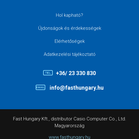
Hol kapható?
Újdonságok és érdekességek
Elérhetőségek
Adatkezelési tájékoztató
+36/ 23 330 830
info@fasthungary.hu
Fast Hungary Kft., distributor Casio Computer Co., Ltd.
Magyarország
www.fasthungary.hu