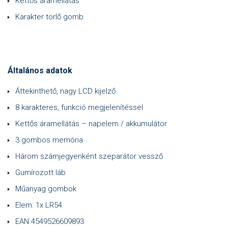
Kettős áramellátás
Karakter törlő gomb
Általános adatok
Áttekinthető, nagy LCD kijelző
8 karakteres, funkció megjelenítéssel
Kettős áramellátás – napelem / akkumulátor
3 gombos memória
Három számjegyenként szeparátor vessző
Gumírozott láb
Műanyag gombok
Elem: 1x LR54
EAN 4549526609893