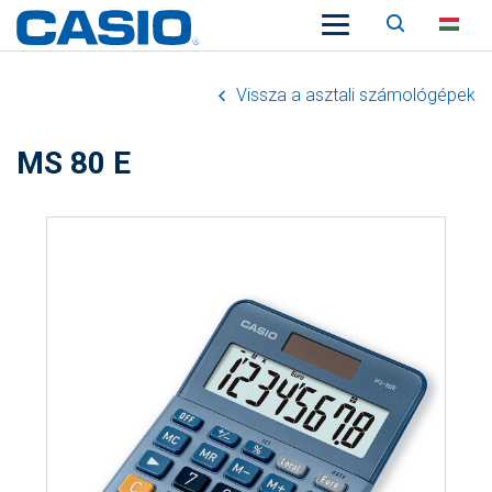
Keresés
HU
Vissza a asztali számológépek
MS 80 E